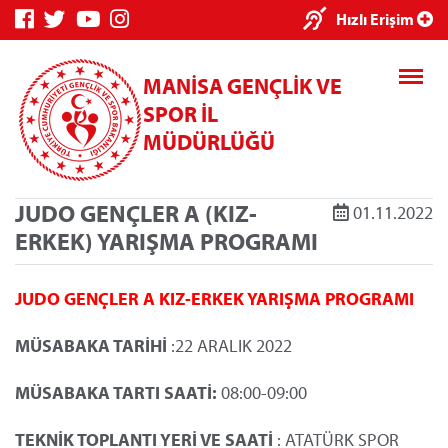
×
Hızlı Erişim
MANİSA GENÇLİK VE
SPOR İL
MÜDÜRLÜĞÜ
JUDO GENÇLER A (KIZ-
01.11.2022
Genç Bilgi
Spor Bilgi
Kredi/Yurt
ERKEK) YARIŞMA PROGRAMI
Sistemi
Sistemi
İşlemleri
JUDO GENÇLER A KIZ-ERKEK
YARIŞMA PROGRAMI
MÜSABAKA TARİHİ
:22 ARALIK 2022
Kredi/Yurt E-
MÜSABAKA TARTI SAATİ:
08:00-09:00
Ödeme
TEKNİK TOPLANTI YERİ VE SAATİ
: ATATÜRK SPOR