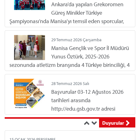
JUDO GENÇLER A (KIZ-ERKEK) YARIŞMA PROGRAMI
madalya kazandı.
Ankara’da yapılan Grekoromen
Güreş Minikler Türkiye
Şampiyonası’nda Manisa’yı temsil eden sporcular,
19 MAYIS 2022 PERŞEMBE
kazandıkları 11 madalya kazandı.
2022-2023 EĞİTİM ÖĞRETİM YILI SPORCU EĞİTİM MERKEZİ TENİS BRANŞI ÖĞRENCİ SEÇİMLERİ YAPILAC...
29 Temmuz 2026 Çarşamba
Manisa Gençlik ve Spor İl Müdürü
03 MART 2022 PERŞEMBE
Yunus Öztürk, 2025-2026
ATLETİZM HAKEM KURSU
sezonunda atletizm branşında 4 Türkiye birinciliği, 4
Türkiye ikinciliği ve 1 Türkiye üçüncülüğü elde eden
Manisalı sporcu Belinay Gündoğdu’yu makamında
17 OCAK 2022 PAZARTESİ
28 Temmuz 2026 Salı
AKHİSAR'DA 22-23 OCAK 2022 TARİHLERİ ARASINDA DART HAKEMLİK KURSU YAPILACAKTIR
ağırlayarak ödüllendirdi.
Başvurular 03-12 Ağustos 2026
tarihleri arasında
http://edu.gsb.gov.tr adresi
17 OCAK 2022 PAZARTESİ
üzerinden yapılacaktır.
MANİSA DART LİGİ BAŞLIYOR
Duyurular
13 Temmuz 2026 Pazartesi
İstanbul’da düzenlenen
15 OCAK 2026 PERŞEMBE