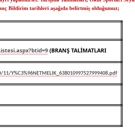
onuç Bildirim tarihleri aşağıda belirtmiş olduğumuz;
Listesi.aspx?btid=9
(BRANŞ TALİMATLARI
22/10/11/Y%C3%96NETMELIK_638010997527999408.pdf