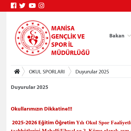
MANİSA
GENÇLİK VE
Bakan
SPOR İL
MÜDÜRLÜĞÜ
OKUL SPORLARI
Duyurular 2025
Duyurular 2025
Genç Bilgi Sistemi
Okullarımızın Dikkatine!!!
2025-2026 Eğitim Öğretim
Yılı Okul Spor Faaliyetl
taahhütlerini Mahalli/Ulusal ve 2. Küme olarak ayrı 