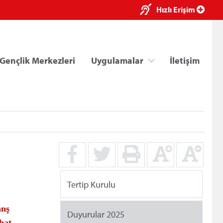
×
Hızlı Erişim
Gençlik Merkezleri
Uygulamalar
İletişim
ri
Kredi/Yurt E-Ödeme
Tertip Kurulu
anş
Duyurular 2025
hat