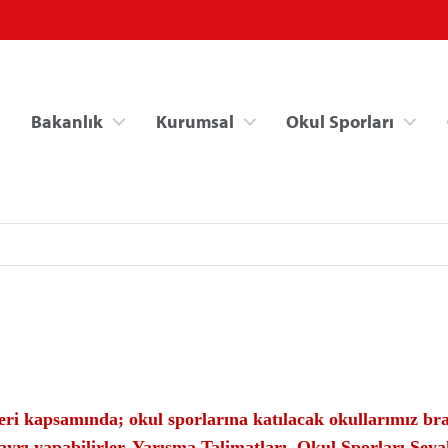
Bakanlık
Kurumsal
Okul Sporları
Spor Bilgi Sistemi
Kredi/Yurt İşlemle
eri kapsamında; okul sporlarına katılacak okullarımız br
ayrı yapabilirler. Yarışma Talimatları, Okul Sporları Seya