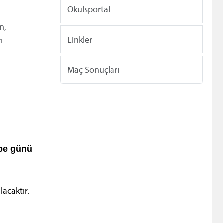
Okulsportal
n,
Linkler
ı
Maç Sonuçları
be günü
acaktır.