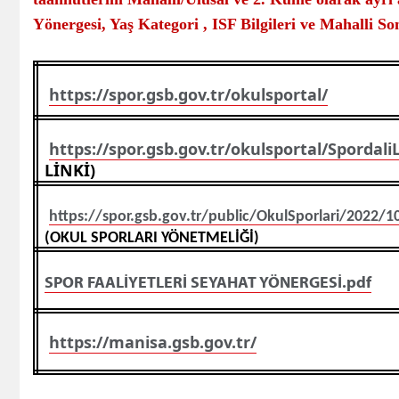
Yönergesi, Yaş Kategori , ISF Bilgileri ve Mahalli S
https://spor.gsb.gov.tr/okulsportal/
https://spor.gsb.gov.tr/okulsportal/Spordali
LİNKİ)
https://spor.gsb.gov.tr/public/OkulSporlari/20
(OKUL SPORLARI YÖNETMELİĞİ)
SPOR FAALİYETLERİ SEYAHAT YÖNERGESİ.pdf
https://manisa.gsb.gov.tr/