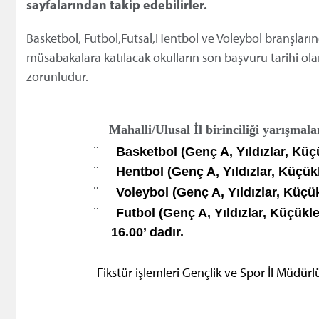
sayfalarından takip edebilirler.
Basketbol, Futbol,Futsal,Hentbol ve Voleybol branşların
müsabakalara katılacak okulların son başvuru tarihi ol
zorunludur.
Mahalli/Ulusal İl birinciliği yarışmal
¨
Basketbol (
Genç A, Yıldızlar, Küç
¨
Hentbol (
Genç A, Yıldızlar, Küçük
¨
Voleybol (Genç A, Yıldızlar, Küçük
¨
Futbol (
Genç A, Yıldızlar, Küçükle
16.00’ dadır.
Fikstür işlemleri Gençlik ve Spor İl Müdür