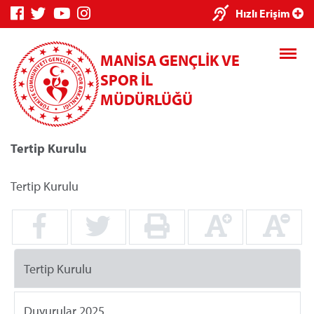
×
Hızlı Erişim
MANİSA GENÇLİK VE
SPOR İL
MÜDÜRLÜĞÜ
Tertip Kurulu
Genç Bilgi
Spor Bilgi
Kredi/Yurt
Sistemi
Sistemi
İşlemleri
Tertip Kurulu
Kredi/Yurt E-
Tertip Kurulu
Ödeme
Duyurular 2025