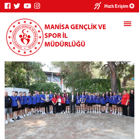
×
Hızlı Erişim
MANİSA GENÇLİK VE
SPOR İL
MÜDÜRLÜĞÜ
Genç Bilgi
Spor Bilgi
Kredi/Yurt
Sistemi
Sistemi
İşlemleri
Kredi/Yurt E-
Ödeme